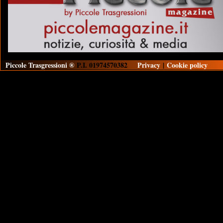
Piccole Trasgressioni ®
P.I. 01974570382
Privacy
|
Cookie policy